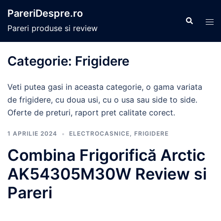
Sari
PareriDespre.ro
la
Caută
Com
Pareri produse si review
conținut
men
Categorie:
Frigidere
Veti putea gasi in aceasta categorie, o gama variata
de frigidere, cu doua usi, cu o usa sau side to side.
Oferte de preturi, raport pret calitate corect.
1 APRILIE 2024
ELECTROCASNICE
,
FRIGIDERE
Combina Frigorifică Arctic
AK54305M30W Review si
Pareri