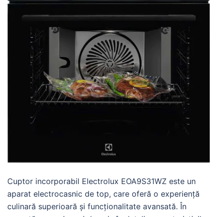
Cuptor incorporabil Electrolux EOA9S31WZ este un
aparat electrocasnic de top, care oferă o experiență
culinară superioară și funcționalitate avansată. În