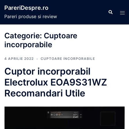
Sari
PareriDespre.ro
la
Caută
Com
Pareri produse si review
conținut
men
Categorie:
Cuptoare
incorporabile
4 APRILIE 2022
CUPTOARE INCORPORABILE
Cuptor incorporabil
Electrolux EOA9S31WZ
Recomandari Utile