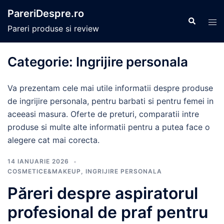
Sari
PareriDespre.ro
la
Caută
Com
Pareri produse si review
conținut
men
Categorie:
Ingrijire personala
Va prezentam cele mai utile informatii despre produse
de ingrijire personala, pentru barbati si pentru femei in
aceeasi masura. Oferte de preturi, comparatii intre
produse si multe alte informatii pentru a putea face o
alegere cat mai corecta.
14 IANUARIE 2026
COSMETICE&MAKEUP
,
INGRIJIRE PERSONALA
Păreri despre aspiratorul
profesional de praf pentru