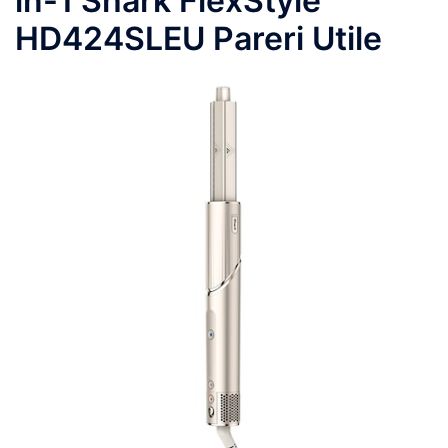
in-1 Shark FlexStyle
HD424SLEU Pareri Utile