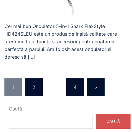
Cel mai bun Ondulator 5-in-1 Shark FlexStyle
HD424SLEU este un produs de înaltă calitate care
oferă multiple funcții și accesorii pentru coafarea
perfectă a părului. Am folosit acest ondulator și
doresc să […]
Paginație
1
2
…
4
>
articole
Caută
CAUTĂ