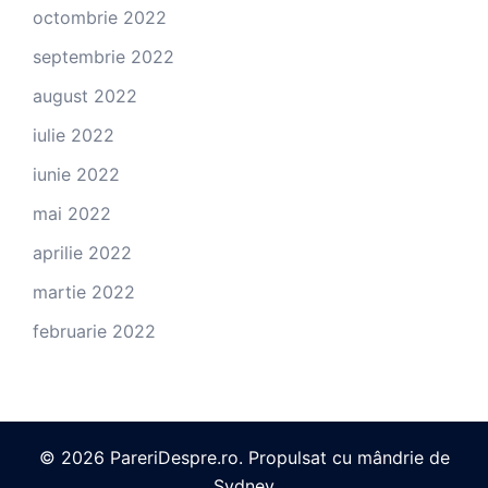
octombrie 2022
septembrie 2022
august 2022
iulie 2022
iunie 2022
mai 2022
aprilie 2022
martie 2022
februarie 2022
© 2026 PareriDespre.ro. Propulsat cu mândrie de
Sydney