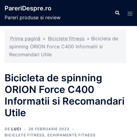
Sari
PareriDespre.ro
la
Caută
Com
Pareri produse si review
conținut
men
Prima pagină
»
Biciclete fitness
»
Bicicleta de
spinning ORION Force C400 Informatii si
Recomandari Utile
Bicicleta de spinning
ORION Force C400
Informatii si Recomandari
Utile
DE
LUCI
28 FEBRUARIE 2023
BICICLETE FITNESS
,
ECHIPAMENTE FITNESS