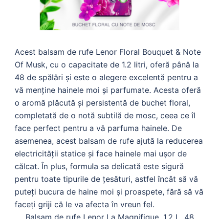
Acest balsam de rufe Lenor Floral Bouquet & Note
Of Musk, cu o capacitate de 1.2 litri, oferă până la
48 de spălări și este o alegere excelentă pentru a
vă menține hainele moi și parfumate. Acesta oferă
o aromă plăcută și persistentă de buchet floral,
completată de o notă subtilă de mosc, ceea ce îl
face perfect pentru a vă parfuma hainele. De
asemenea, acest balsam de rufe ajută la reducerea
electricității statice și face hainele mai ușor de
călcat. În plus, formula sa delicată este sigură
pentru toate tipurile de țesături, astfel încât să vă
puteți bucura de haine moi și proaspete, fără să vă
faceți griji că le va afecta în vreun fel.
Balsam de rufe Lenor La Magnifique, 1.2 L, 48