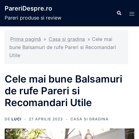
Sari
PareriDespre.ro
la
Caută
Com
Pareri produse si review
conținut
men
Prima pagină
»
Casa si gradina
»
Cele mai
bune Balsamuri de rufe Pareri si Recomandari
Utile
Cele mai bune Balsamuri
de rufe Pareri si
Recomandari Utile
DE
LUCI
27 APRILIE 2023
CASA SI GRADINA