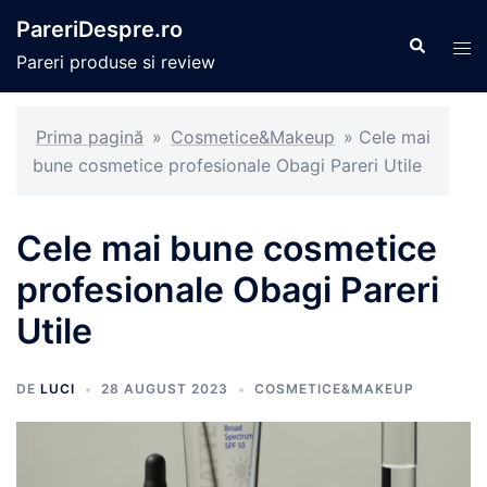
Sari
PareriDespre.ro
la
Caută
Com
Pareri produse si review
conținut
men
Prima pagină
»
Cosmetice&Makeup
»
Cele mai
bune cosmetice profesionale Obagi Pareri Utile
Cele mai bune cosmetice
profesionale Obagi Pareri
Utile
DE
LUCI
28 AUGUST 2023
COSMETICE&MAKEUP