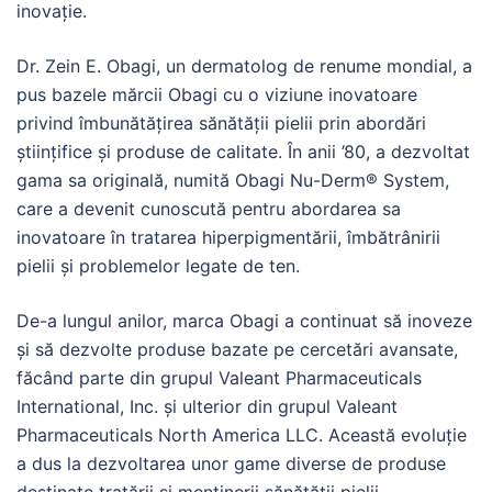
inovație.
Dr. Zein E. Obagi, un dermatolog de renume mondial, a
pus bazele mărcii Obagi cu o viziune inovatoare
privind îmbunătățirea sănătății pielii prin abordări
științifice și produse de calitate. În anii ’80, a dezvoltat
gama sa originală, numită Obagi Nu-Derm® System,
care a devenit cunoscută pentru abordarea sa
inovatoare în tratarea hiperpigmentării, îmbătrânirii
pielii și problemelor legate de ten.
De-a lungul anilor, marca Obagi a continuat să inoveze
și să dezvolte produse bazate pe cercetări avansate,
făcând parte din grupul Valeant Pharmaceuticals
International, Inc. și ulterior din grupul Valeant
Pharmaceuticals North America LLC. Această evoluție
a dus la dezvoltarea unor game diverse de produse
destinate tratării și menținerii sănătății pielii.