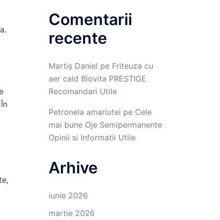
Comentarii
a.
recente
Martiș Daniel
pe
Friteuza cu
aer cald Biovita PRESTIGE
e
Recomandari Utile
 În
Petronela amariutei
pe
Cele
mai bune Oje Semipermanente
Opinii si Informatii Utile
Arhive
te,
iunie 2026
martie 2026