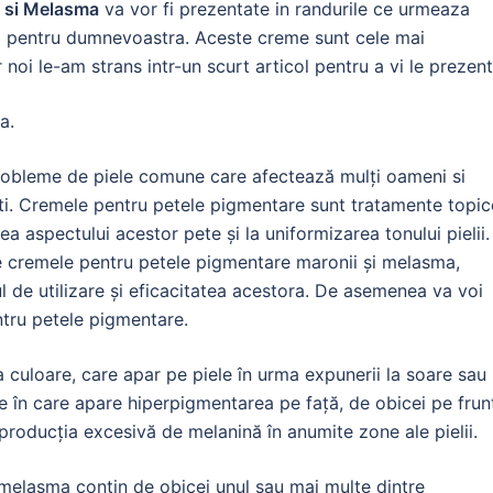
 si Melasma
va vor fi prezentate in randurile ce urmeaza
ri pentru dumnevoastra. Aceste creme sunt cele mai
oi le-am strans intr-un scurt articol pentru a vi le prezent
a.
robleme de piele comune care afectează mulți oameni si
i. Cremele pentru petele pigmentare sunt tratamente topic
 aspectului acestor pete și la uniformizarea tonului pielii.
re cremele pentru petele pigmentare maronii și melasma,
l de utilizare și eficacitatea acestora. De asemenea va voi
ntru petele pigmentare.
 culoare, care apar pe piele în urma expunerii la soare sau
e în care apare hiperpigmentarea pe față, de obicei pe frun
producția excesivă de melanină în anumite zone ale pielii.
melasma conțin de obicei unul sau mai multe dintre