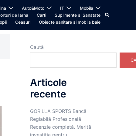
ina
Auto&Moto
IT
Mobila
Caută
orturi de Iarna
Carti
Suplimente si Sanatate
opii
Ceasuri
Obiecte sanitare si mobila baie
Caută
CA
Articole
recente
GORILLA SPORTS Bancă
Reglabilă Profesională –
Recenzie completă. Merită
investiția pentru