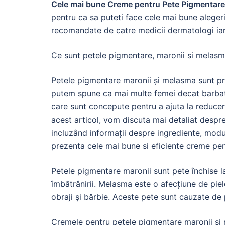
Cele mai bune Creme pentru Pete Pigmentare
pentru ca sa puteti face cele mai bune alege
recomandate de catre medicii dermatologi iar n
Ce sunt petele pigmentare, maronii si melasm
Petele pigmentare maronii și melasma sunt p
putem spune ca mai multe femei decat barbat
care sunt concepute pentru a ajuta la reducerea
acest articol, vom discuta mai detaliat desp
incluzând informații despre ingrediente, modu
prezenta cele mai bune si eficiente creme pe
Petele pigmentare maronii sunt pete închise la
îmbătrânirii. Melasma este o afecțiune de piel
obraji și bărbie. Aceste pete sunt cauzate de 
Cremele pentru petele pigmentare maronii și 