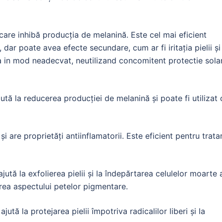
 care inhibă producția de melanină. Este cel mai eficient
dar poate avea efecte secundare, cum ar fi iritația pielii și
ta in mod neadecvat, neutilizand concomitent protectie sola
jută la reducerea producției de melanină și poate fi utilizat 
 și are proprietăți antiinflamatorii. Este eficient pentru trata
ajută la exfolierea pielii și la îndepărtarea celulelor moarte 
irea aspectului petelor pigmentare.
ută la protejarea pielii împotriva radicalilor liberi și la