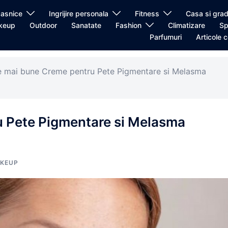
casnice
Ingrijire personala
Fitness
Casa si grad
keup
Outdoor
Sanatate
Fashion
Climatizare
Sp
Parfumuri
Articole c
e mai bune Creme pentru Pete Pigmentare si Melasma
u Pete Pigmentare si Melasma
KEUP