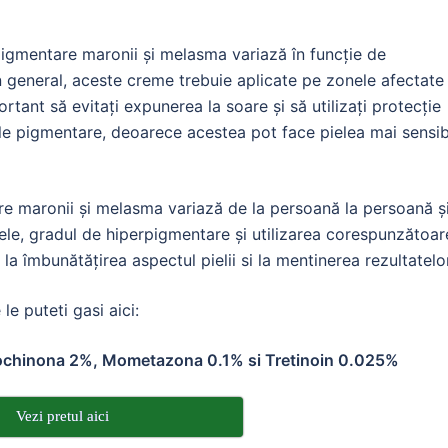
pigmentare maronii și melasma variază în funcție de
În general, aceste creme trebuie aplicate pe zonele afectate
ortant să evitați expunerea la soare și să utilizați protecție
ele pigmentare, deoarece acestea pot face pielea mai sensib
re maronii și melasma variază de la persoană la persoană ș
iele, gradul de hiperpigmentare și utilizarea corespunzătoar
la îmbunătățirea aspectul pielii si la mentinerea rezultatelor
e puteti gasi aici:
rochinona 2%, Mometazona 0.1% si Tretinoin 0.025%
Vezi pretul aici