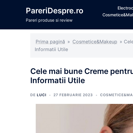
Sari
Electro
PareriDespre.ro
la
Cosmetice&Ma
conținut
Pareri produse si review
Prima pagină
»
Cosmetice&Makeup
»
Cel
Informatii Utile
Cele mai bune Creme pentr
Informatii Utile
DE
LUCI
27 FEBRUARIE 2023
COSMETICE&MA