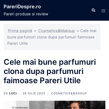
Sari
PareriDespre.ro
la
Caută
Com
Pareri produse si review
conținut
men
Prima pagină
»
Cosmetice&Makeup
»
Cele mai
bune parfumuri clona dupa parfumuri faimoase
Pareri Utile
Cele mai bune parfumuri
clona dupa parfumuri
faimoase Pareri Utile
DE
LUCI
26 IULIE 2023
COSMETICE&MAKEUP