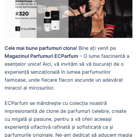
Cele mai bune parfumuri clona
! Bine ați venit pe
Magazinul Parfumuri ECParfum
– O lume fascinantă a
esențelor unice! Aici, vă invităm să vă bucurați de o
experiență senzațională în lumea parfumurilor
faimoase, unde fiecare flacon ascunde un adevărat
miracol al mirosurilor.
ECParfum se mândrește cu colecția noastră
impresionantă de clone de parfumuri celebre, create
cu migală și pasiune, pentru a vă oferi aceeași
experiență olfactivă rafinată și sofisticată ca și
parfumurile originale. Ne-am dedicat să aducem magia