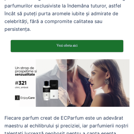
parfumurilor exclusiviste la îndemâna tuturor, astfel
încât să puteți purta aromele iubite și admirate de
celebrități, fără a compromite calitatea sau
persistența.
Vezi oferta aici
Fiecare parfum creat de ECParfum este un adevărat
maestru al echilibrului și preciziei, iar parfumierii noștri
talentați lucrează neobosit pentru a capta esența