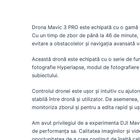
Drona Mavic 3 PRO este echipată cu o gamă de 
Cu un timp de zbor de până la 46 de minute, p
evitare a obstacolelor și navigația avansată vă
Această dronă este echipată cu o serie de fun
fotografie Hyperlapse, modul de fotografiere 
subiectului.
Controlul dronei este ușor și intuitiv cu ajuto
stabilă între dronă și utilizator. De asemenea,
monitoriza zborul și pentru a edita rapid și uș
Am avut privilegiul de a experimenta DJI M
de performanța sa. Calitatea imaginilor și vid
oportunitatea de a crea conținut de înaltă cal