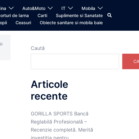
ina
Auto&Moto
IT
Mobila
Caută
orturi de Iarna
Carti
Suplimente si Sanatate
opii
Ceasuri
Obiecte sanitare si mobila baie
u
Caută
CA
Articole
recente
GORILLA SPORTS Bancă
Reglabilă Profesională –
Recenzie completă. Merită
investiția pentru