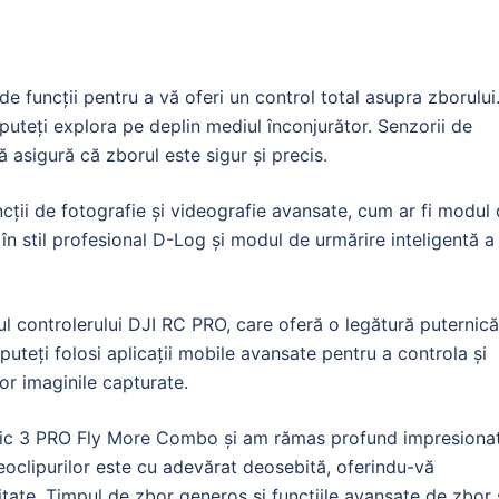
funcții pentru a vă oferi un control total asupra zborului
uteți explora pe deplin mediul înconjurător. Senzorii de
 asigură că zborul este sigur și precis.
cții de fotografie și videografie avansate, cum ar fi modul
în stil profesional D-Log și modul de urmărire inteligentă a
rul controlerului DJI RC PRO, care oferă o legătură puternică
 puteți folosi aplicații mobile avansate pentru a controla și
or imaginile capturate.
avic 3 PRO Fly More Combo și am rămas profund impresiona
eoclipurilor este cu adevărat deosebită, oferindu-vă
itate. Timpul de zbor generos și funcțiile avansate de zbor 