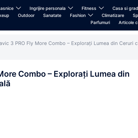
casnice
Ingrijire personala
Fitness
Casa si grad
keup
Outdoor
Sanatate
Fashion
Climatizare
Sp
Parfumuri
Articole c
avic 3 PRO Fly More Combo – Explorați Lumea din Ceruri c
More Combo – Explorați Lumea din
ală