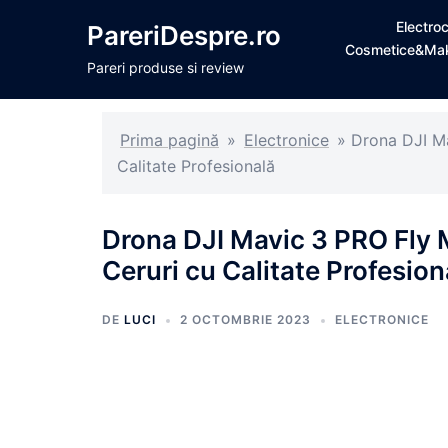
Sari
Electro
PareriDespre.ro
la
Cosmetice&Ma
conținut
Pareri produse si review
Prima pagină
»
Electronice
»
Drona DJI M
Calitate Profesională
Drona DJI Mavic 3 PRO Fly 
Ceruri cu Calitate Profesion
DE
LUCI
2 OCTOMBRIE 2023
ELECTRONICE