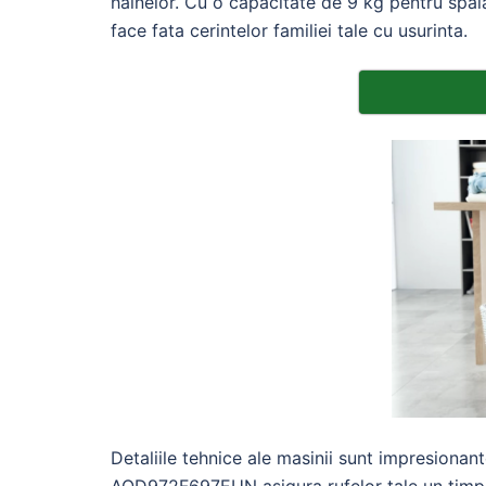
hainelor. Cu o capacitate de 9 kg pentru spal
face fata cerintelor familiei tale cu usurinta.
Detaliile tehnice ale masinii sunt impresiona