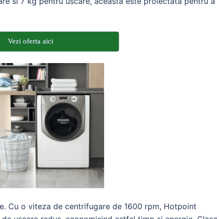
are si 7 kg pentru uscare, aceasta este proiectata pentru a
Vezi oferta aici
nte. Cu o viteza de centrifugare de 1600 rpm, Hotpoint