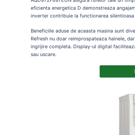
AQD972F697EUN asigura rufelor tale un timp d
eficienta energetica D demonstreaza angajame
inverter contribuie la functionarea silentioasa 
Beneficiile aduse de aceasta masina sunt diver
Refresh nu doar reimprospateaza hainele, dar s
ingrijire completa. Display-ul digital facilite
sau uscare.