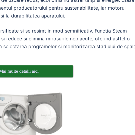
e uscare redus, economisind astfel timp si energie. Clasa
ntul producatorului pentru sustenabilitate, iar motorul
si la durabilitatea aparatului.
sificate si se resimt in mod semnificativ. Functia Steam
i reduce si elimina mirosurile neplacute, oferind astfel o
aza selectarea programelor si monitorizarea stadiului de spal
Mai multe detalii aici