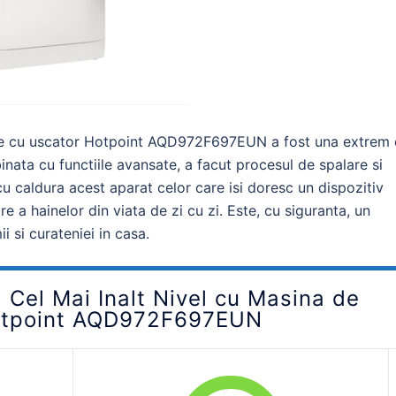
ufe cu uscator Hotpoint AQD972F697EUN a fost una extrem
nata cu functiile avansate, a facut procesul de spalare si
u caldura acest aparat celor care isi doresc un dispozitiv
ire a hainelor din viata de zi cu zi. Este, cu siguranta, un
 si curateniei in casa.
a Cel Mai Inalt Nivel cu Masina de
Hotpoint AQD972F697EUN