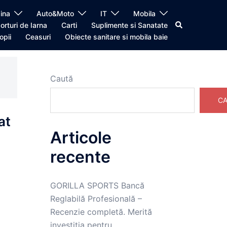
ina
Auto&Moto
IT
Mobila
Caută
orturi de Iarna
Carti
Suplimente si Sanatate
opii
Ceasuri
Obiecte sanitare si mobila baie
Caută
CA
at
Articole
recente
GORILLA SPORTS Bancă
Reglabilă Profesională –
Recenzie completă. Merită
investiția pentru