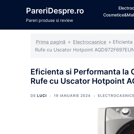
Sari
Electro
PareriDespre.ro
la
Cosmetice&Ma
conținut
Pareri produse si review
Prima pagină
»
Electrocasnice
»
Eficienta
Rufe cu Uscator Hotpoint AQD972F697EU
Eficienta si Performanta la 
Rufe cu Uscator Hotpoint
DE
LUCI
19 IANUARIE 2024
ELECTROCASNIC