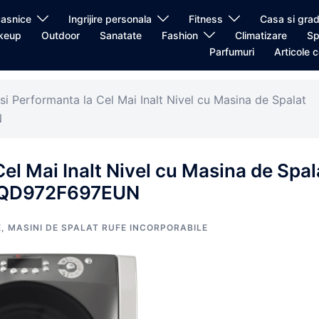
casnice
Ingrijire personala
Fitness
Casa si grad
keup
Outdoor
Sanatate
Fashion
Climatizare
Sp
Parfumuri
Articole c
 si Performanta la Cel Mai Inalt Nivel cu Masina de Spalat
N
Cel Mai Inalt Nivel cu Masina de Spal
 AQD972F697EUN
E
,
MASINI DE SPALAT RUFE INCORPORABILE