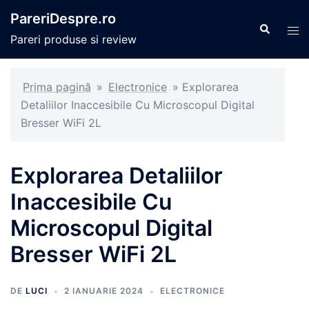
Sari
PareriDespre.ro
la
Caută
Com
Pareri produse si review
conținut
men
Prima pagină
»
Electronice
»
Explorarea
Detaliilor Inaccesibile Cu Microscopul Digital
Bresser WiFi 2L
Explorarea Detaliilor
Inaccesibile Cu
Microscopul Digital
Bresser WiFi 2L
DE
LUCI
2 IANUARIE 2024
ELECTRONICE