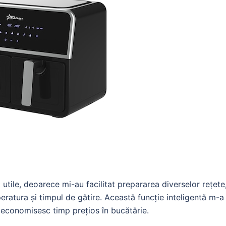
tile, deoarece mi-au facilitat prepararea diverselor rețete
ratura și timpul de gătire. Această funcție inteligentă m-a
ă economisesc timp prețios în bucătărie.