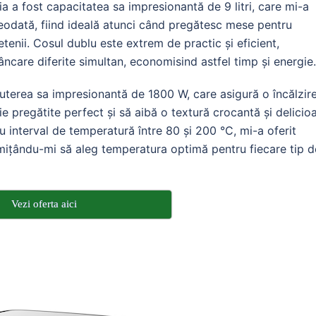
a a fost capacitatea sa impresionantă de 9 litri, care mi-a
eodată, fiind ideală atunci când pregătesc mese pentru
tenii. Cosul dublu este extrem de practic și eficient,
care diferite simultan, economisind astfel timp și energie.
puterea sa impresionantă de 1800 W, care asigură o încălzir
fie pregătite perfect și să aibă o textură crocantă și delicio
 interval de temperatură între 80 și 200 °C, mi-a oferit
rmițându-mi să aleg temperatura optimă pentru fiecare tip d
Vezi oferta aici