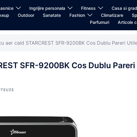
casnice
Ingrijire personala
Fitness
Casa si grad
keup
Outdoor
Sanatate
Fashion
Climatizare
Sp
Parfumuri
Articole c
 cu aer cald STARCREST SFR-9200BK Cos Dublu Pareri Util
CREST SFR-9200BK Cos Dublu Pareri
ITEUZE