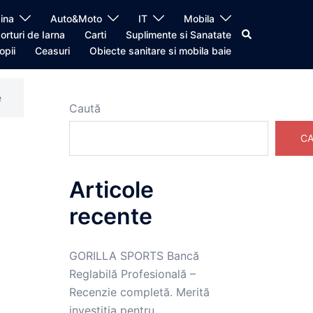
ina
Auto&Moto
IT
Mobila
Caută
orturi de Iarna
Carti
Suplimente si Sanatate
opii
Ceasuri
Obiecte sanitare si mobila baie
e
Caută
CA
Articole
recente
GORILLA SPORTS Bancă
Reglabilă Profesională –
Recenzie completă. Merită
investiția pentru