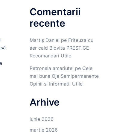
Comentarii
recente
e
Martiș Daniel
pe
Friteuza cu
asă.
aer cald Biovita PRESTIGE
Recomandari Utile
e
Petronela amariutei
pe
Cele
mai bune Oje Semipermanente
Opinii si Informatii Utile
Arhive
iunie 2026
martie 2026