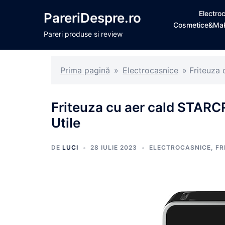
Sari
Electro
PareriDespre.ro
la
Cosmetice&Ma
conținut
Pareri produse si review
Prima pagină
»
Electrocasnice
»
Friteuza
Friteuza cu aer cald STAR
Utile
DE
LUCI
28 IULIE 2023
ELECTROCASNICE
,
FR