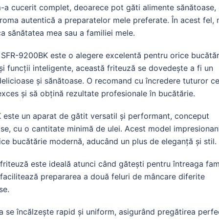
 m-a cucerit complet, deoarece pot găti alimente sănătoase,
 aroma autentică a preparatelor mele preferate. În acest fel,
ca sănătatea mea sau a familiei mele.
 SFR-9200BK este o alegere excelentă pentru orice bucătăr
funcții inteligente, această friteuză se dovedește a fi un
delicioase și sănătoase. O recomand cu încredere tuturor ce
exces și să obțină rezultate profesionale în bucătărie.
ste un aparat de gătit versatil și performant, conceput
se, cu o cantitate minimă de ulei. Acest model impresionan
ice bucătărie modernă, aducând un plus de eleganță și stil.
friteuză este ideală atunci când gătești pentru întreaga fam
 facilitează prepararea a două feluri de mâncare diferite
se.
 se încălzește rapid și uniform, asigurând pregătirea perfe