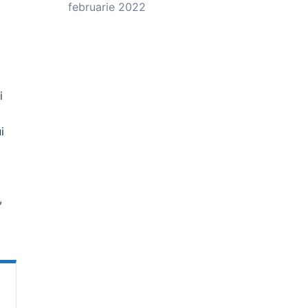
februarie 2022
i
i
,