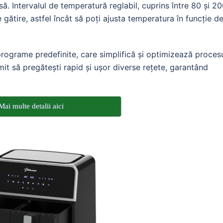
ă. Intervalul de temperatură reglabil, cuprins între 80 și 2
e gătire, astfel încât să poți ajusta temperatura în funcție d
grame predefinite, care simplifică și optimizează proces
mit să pregătești rapid și ușor diverse rețete, garantând
Mai multe detalii aici