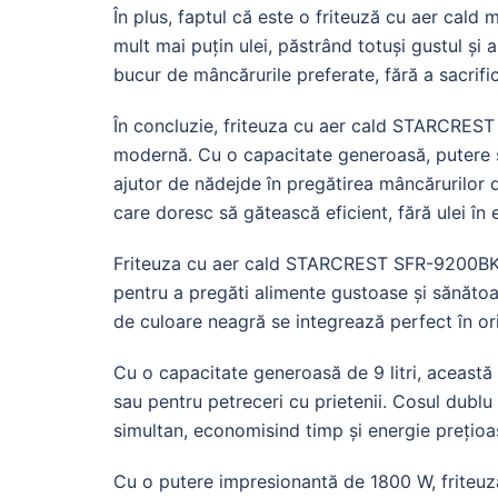
În plus, faptul că este o friteuză cu aer cald
mult mai puțin ulei, păstrând totuși gustul și
bucur de mâncărurile preferate, fără a sacrifi
În concluzie, friteuza cu aer cald STARCREST
modernă. Cu o capacitate generoasă, putere și 
ajutor de nădejde în pregătirea mâncărurilor 
care doresc să gătească eficient, fără ulei în 
Friteuza cu aer cald STARCREST SFR-9200BK e
pentru a pregăti alimente gustoase și sănătoa
de culoare neagră se integrează perfect în or
Cu o capacitate generoasă de 9 litri, această 
sau pentru petreceri cu prietenii. Cosul dublu
simultan, economisind timp și energie prețioa
Cu o putere impresionantă de 1800 W, friteuza