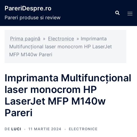
Sari
PareriDespre.ro
la
Caută
Com
Pareri produse si review
conținut
men
Prima pagină
»
Electronice
»
Imprimanta
Multifuncțional laser monocrom HP LaserJet
MFP M140w Pareri
Imprimanta Multifuncțional
laser monocrom HP
LaserJet MFP M140w
Pareri
DE
LUCI
11 MARTIE 2024
ELECTRONICE