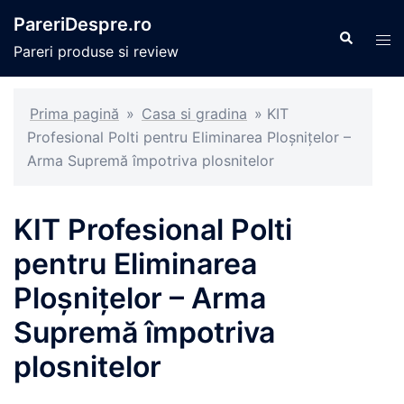
Sari
PareriDespre.ro
la
Caută
Com
Pareri produse si review
conținut
men
Prima pagină
»
Casa si gradina
»
KIT
Profesional Polti pentru Eliminarea Ploșnițelor –
Arma Supremă împotriva plosnitelor
KIT Profesional Polti
pentru Eliminarea
Ploșnițelor – Arma
Supremă împotriva
plosnitelor