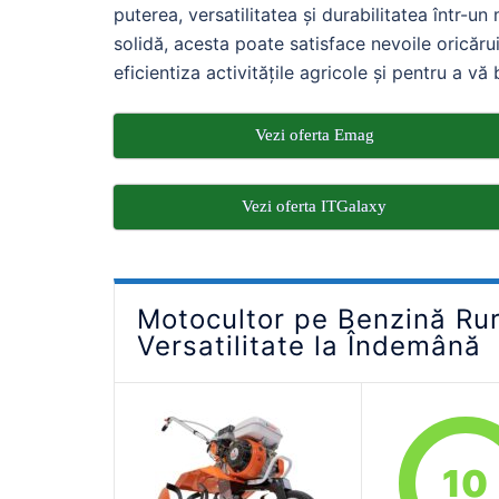
puterea, versatilitatea și durabilitatea într-u
solidă, acesta poate satisface nevoile oricărui
eficientiza activitățile agricole și pentru a v
Vezi oferta Emag
Vezi oferta ITGalaxy
Motocultor pe Benzină Ru
Versatilitate la Îndemână
10