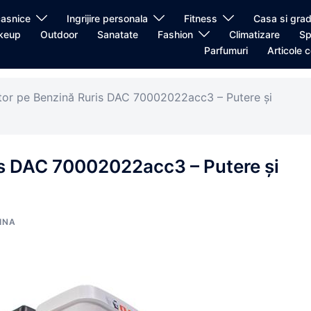
casnice
Ingrijire personala
Fitness
Casa si grad
keup
Outdoor
Sanatate
Fashion
Climatizare
Sp
Parfumuri
Articole c
tor pe Benzină Ruris DAC 70002022acc3 – Putere și
is DAC 70002022acc3 – Putere și
INA