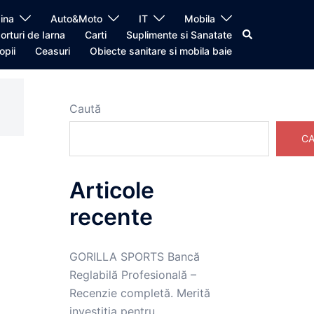
ina
Auto&Moto
IT
Mobila
Caută
orturi de Iarna
Carti
Suplimente si Sanatate
opii
Ceasuri
Obiecte sanitare si mobila baie
Caută
CA
Articole
recente
GORILLA SPORTS Bancă
Reglabilă Profesională –
Recenzie completă. Merită
investiția pentru