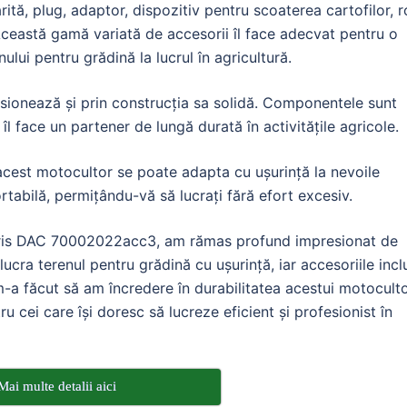
rită, plug, adaptor, dispozitiv pentru scoaterea cartofilor, r
 Această gamă variată de accesorii îl face adecvat pentru o
nului pentru grădină la lucrul în agricultură.
onează și prin construcția sa solidă. Componentele sunt
îl face un partener de lungă durată în activitățile agricole.
acest motocultor se poate adapta cu ușurință la nevoile
abilă, permițându-vă să lucrați fără efort excesiv.
Ruris DAC 70002022acc3, am rămas profund impresionat de
ucra terenul pentru grădină cu ușurință, iar accesoriile incl
m-a făcut să am încredere în durabilitatea acestui motoculto
u cei care își doresc să lucreze eficient și profesionist în
Mai multe detalii aici