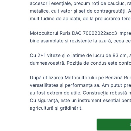
accesorii esențiale, precum roți de cauciuc, ra
metalice, cultivator și set de contragreutăți.
multitudine de aplicații, de la prelucrarea tere
Motocultorul Ruris DAC 70002022acc3 impresi
bine asamblate și rezistente la uzură, ceea ce 
Cu 2+1 viteze și o latime de lucru de 83 cm, 
dumneavoastră. Poziția de condus este confort
După utilizarea Motocultorului pe Benzină 
versatilitatea și performanța sa. Am putut prel
au fost extrem de utile. Construcția robustă 
Cu siguranță, este un instrument esențial pentr
agricultură și grădinărit.