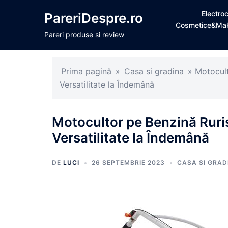
Sari
Electro
PareriDespre.ro
la
Cosmetice&Ma
conținut
Pareri produse si review
Prima pagină
»
Casa si gradina
»
Motocul
Versatilitate la Îndemână
Motocultor pe Benzină Rur
Versatilitate la Îndemână
DE
LUCI
26 SEPTEMBRIE 2023
CASA SI GRAD