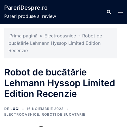
Sari
PareriDespre.ro
la
Caută
Com
Pareri produse si review
conținut
men
Prima pagină
»
Electrocasnice
»
Robot de
bucătărie Lehmann Hyssop Limited Edition
Recenzie
Robot de bucătărie
Lehmann Hyssop Limited
Edition Recenzie
DE
LUCI
16 NOIEMBRIE 2023
ELECTROCASNICE
,
ROBOTI DE BUCATARIE