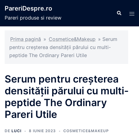
Sari
PareriDespre.ro
la
Caută
Com
Pareri produse si review
conținut
men
Prima pagină
»
Cosmetice&Makeup
»
Serum
pentru creșterea densității părului cu multi-
peptide The Ordinary Pareri Utile
Serum pentru creșterea
densității părului cu multi-
peptide The Ordinary
Pareri Utile
DE
LUCI
8 IUNIE 2023
COSMETICE&MAKEUP