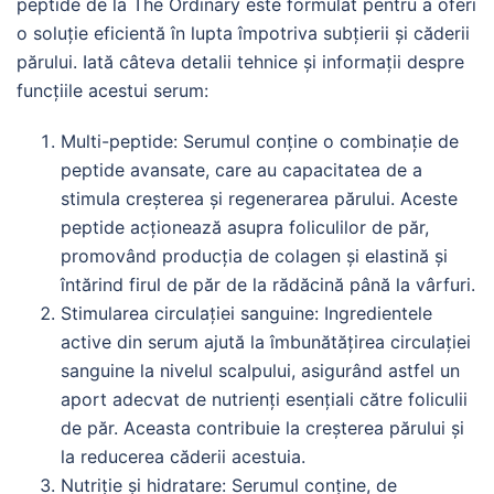
peptide de la The Ordinary este formulat pentru a oferi
o soluție eficientă în lupta împotriva subțierii și căderii
părului. Iată câteva detalii tehnice și informații despre
funcțiile acestui serum:
Multi-peptide: Serumul conține o combinație de
peptide avansate, care au capacitatea de a
stimula creșterea și regenerarea părului. Aceste
peptide acționează asupra foliculilor de păr,
promovând producția de colagen și elastină și
întărind firul de păr de la rădăcină până la vârfuri.
Stimularea circulației sanguine: Ingredientele
active din serum ajută la îmbunătățirea circulației
sanguine la nivelul scalpului, asigurând astfel un
aport adecvat de nutrienți esențiali către foliculii
de păr. Aceasta contribuie la creșterea părului și
la reducerea căderii acestuia.
Nutriție și hidratare: Serumul conține, de