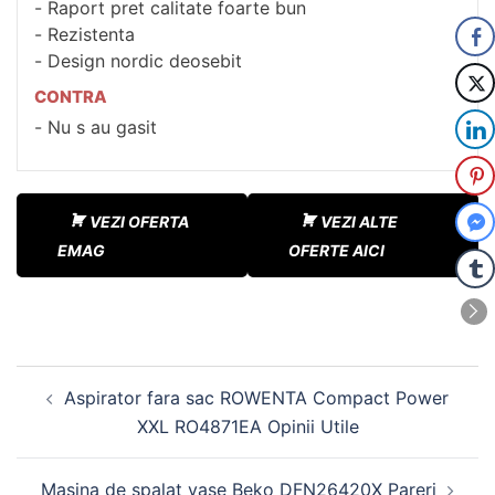
Raport pret calitate foarte bun
Rezistenta
Design nordic deosebit
CONTRA
Nu s au gasit
VEZI OFERTA
VEZI ALTE
EMAG
OFERTE AICI
Navigare
Aspirator fara sac ROWENTA Compact Power
în
XXL RO4871EA Opinii Utile
articole
Masina de spalat vase Beko DFN26420X Pareri