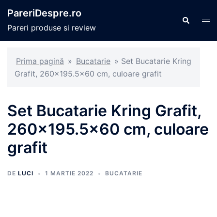
Sari
PareriDespre.ro
la
Caută
Com
Pareri produse si review
conținut
men
Prima pagină
»
Bucatarie
»
Set Bucatarie Kring
Grafit, 260×195.5×60 cm, culoare grafit
Set Bucatarie Kring Grafit,
260×195.5×60 cm, culoare
grafit
DE
LUCI
1 MARTIE 2022
BUCATARIE