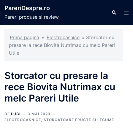
Sari
PareriDespre.ro
la
Caută
Com
Pareri produse si review
conținut
men
Prima pagină
»
Electrocasnice
»
Storcator cu
presare la rece Biovita Nutrimax cu melc Pareri
Utile
Storcator cu presare la
rece Biovita Nutrimax cu
melc Pareri Utile
DE
LUCI
3 MAI 2023
ELECTROCASNICE
,
STORCATOARE FRUCTE SI LEGUME