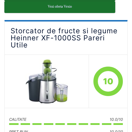
Vezi oferta Vexio
Storcator de fructe si legume
Heinner XF-1000SS Pareri
Utile
10
CALITATE
10.0/10
PRET BUN
10.0/10