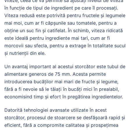
viteze, ceea ce vă permite să ajustați nivelul de viteză
în funcție de tipul de ingredient pe care îl procesați.
Viteza redusă este potrivită pentru fructele și legumele
mai moi, cum ar fi căpșunile sau tomatele, pentru a
obține un suc fin și catifelat. În schimb, viteza ridicată
este ideală pentru ingrediente mai tari, cum ar fi
morcovii sau sfecla, pentru a extrage în totalitate sucul
și nutrienții din ele.
Un avantaj important al acestui storcător este tubul de
alimentare generos de 75 mm. Acesta permite
introducerea bucăților mai mari de fructe și legume,
fără a fi nevoie să le tăiați în bucăți mici în prealabil,
economisind timp și efort în pregătirea ingredientelor.
Datorită tehnologiei avansate utilizate în acest
storcător, procesul de stoarcere se desfășoară rapid și
eficient, fără a compromite calitatea și prospețimea