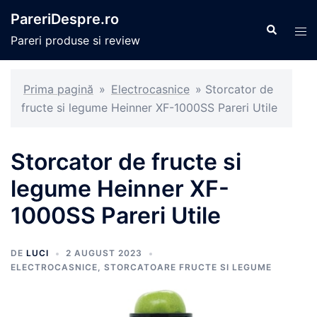
Sari
PareriDespre.ro
la
Caută
Com
Pareri produse si review
conținut
men
Prima pagină
»
Electrocasnice
»
Storcator de
fructe si legume Heinner XF-1000SS Pareri Utile
Storcator de fructe si
legume Heinner XF-
1000SS Pareri Utile
DE
LUCI
2 AUGUST 2023
ELECTROCASNICE
,
STORCATOARE FRUCTE SI LEGUME