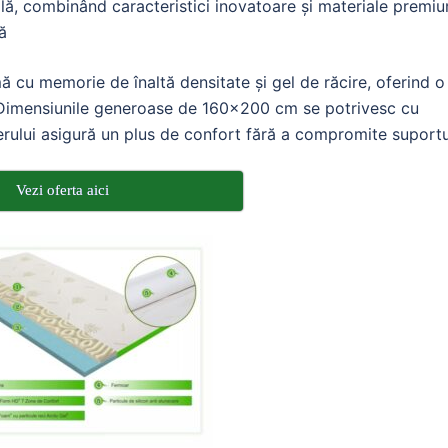
ă, combinând caracteristici inovatoare și materiale premi
ă
ă cu memorie de înaltă densitate și gel de răcire, oferind o
e. Dimensiunile generoase de 160×200 cm se potrivesc cu
perului asigură un plus de confort fără a compromite suportu
Vezi oferta aici