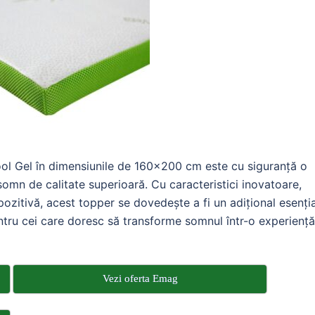
l Gel în dimensiunile de 160×200 cm este cu siguranță o
somn de calitate superioară. Cu caracteristici inovatoare,
ozitivă, acest topper se dovedește a fi un adițional esenția
ntru cei care doresc să transforme somnul într-o experiență
Vezi oferta Emag