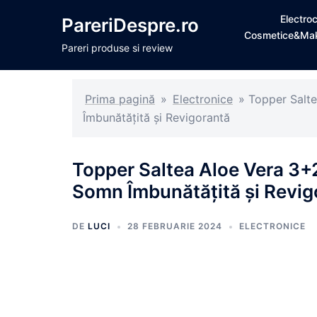
Sari
Electro
PareriDespre.ro
la
Cosmetice&Ma
conținut
Pareri produse si review
Prima pagină
»
Electronice
»
Topper Salt
Îmbunătățită și Revigorantă
Topper Saltea Aloe Vera 3+
Somn Îmbunătățită și Revig
DE
LUCI
28 FEBRUARIE 2024
ELECTRONICE