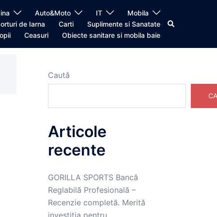
ina
Auto&Moto
IT
Mobila
Caută
orturi de Iarna
Carti
Suplimente si Sanatate
opii
Ceasuri
Obiecte sanitare si mobila baie
Caută
CA
Articole
recente
GORILLA SPORTS Bancă
Reglabilă Profesională –
Recenzie completă. Merită
investiția pentru