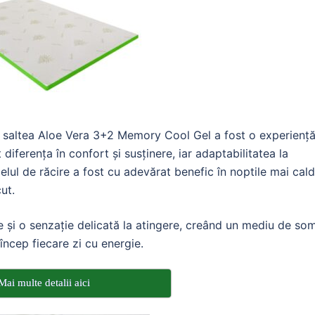
e saltea Aloe Vera 3+2 Memory Cool Gel a fost o experienț
iferența în confort și susținere, iar adaptabilitatea la
lul de răcire a fost cu adevărat benefic în noptile mai cald
ut.
și o senzație delicată la atingere, creând un mediu de so
încep fiecare zi cu energie.
Mai multe detalii aici