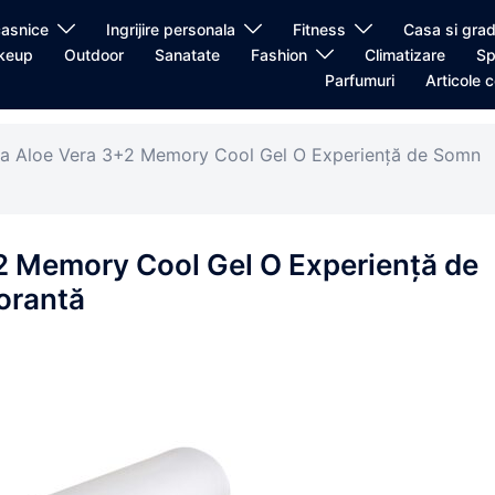
casnice
Ingrijire personala
Fitness
Casa si grad
keup
Outdoor
Sanatate
Fashion
Climatizare
Sp
Parfumuri
Articole c
ea Aloe Vera 3+2 Memory Cool Gel O Experiență de Somn
2 Memory Cool Gel O Experiență de
orantă