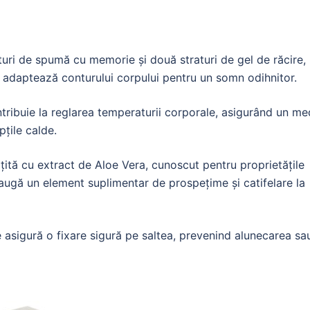
uri de spumă cu memorie și două straturi de gel de răcire,
 adaptează conturului corpului pentru un somn odihnitor.
tribuie la reglarea temperaturii corporale, asigurând un me
pțile calde.
ită cu extract de Aloe Vera, cunoscut pentru proprietățile
augă un element suplimentar de prospețime și catifelare la
e asigură o fixare sigură pe saltea, prevenind alunecarea sa