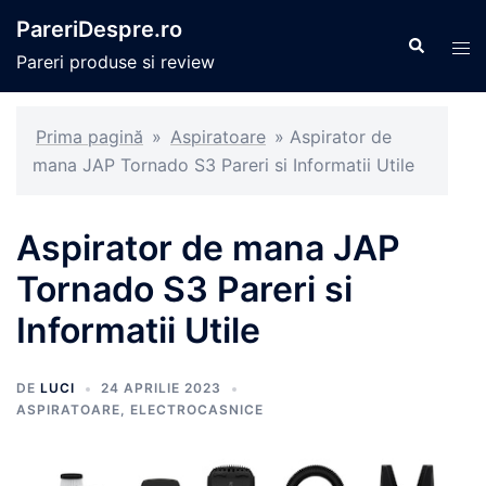
Sari
PareriDespre.ro
la
Caută
Com
Pareri produse si review
conținut
men
Prima pagină
»
Aspiratoare
»
Aspirator de
mana JAP Tornado S3 Pareri si Informatii Utile
Aspirator de mana JAP
Tornado S3 Pareri si
Informatii Utile
DE
LUCI
24 APRILIE 2023
ASPIRATOARE
,
ELECTROCASNICE