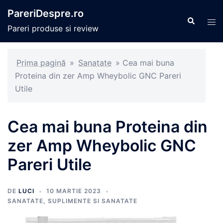
Sari
PareriDespre.ro
la
Caută
Com
Pareri produse si review
conținut
men
Prima pagină
»
Sanatate
»
Cea mai buna
Proteina din zer Amp Wheybolic GNC Pareri
Utile
Cea mai buna Proteina din
zer Amp Wheybolic GNC
Pareri Utile
DE
LUCI
10 MARTIE 2023
SANATATE
,
SUPLIMENTE SI SANATATE