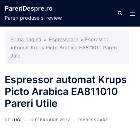
Sari
PareriDespre.ro
la
Caută
Com
Pareri produse si review
conținut
men
Prima pagină
»
Espressoare
»
Espressor
automat Krups Picto Arabica EA811010 Pareri
Utile
Espressor automat Krups
Picto Arabica EA811010
Pareri Utile
DE
LUCI
12 FEBRUARIE 2022
ESPRESSOARE