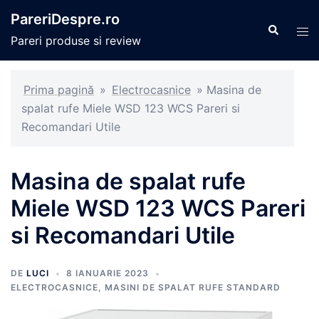
Sari
PareriDespre.ro
la
Caută
Com
Pareri produse si review
conținut
men
Prima pagină
»
Electrocasnice
»
Masina de
spalat rufe Miele WSD 123 WCS Pareri si
Recomandari Utile
Masina de spalat rufe
Miele WSD 123 WCS Pareri
si Recomandari Utile
DE
LUCI
8 IANUARIE 2023
ELECTROCASNICE
,
MASINI DE SPALAT RUFE STANDARD