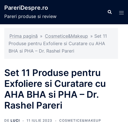
Sari
PareriDespre.ro
la
Caută
Com
Pareri produse si review
conținut
men
Prima pagină
»
Cosmetice&Makeup
»
Set 11
Produse pentru Exfoliere si Curatare cu AHA
BHA si PHA – Dr. Rashel Pareri
Set 11 Produse pentru
Exfoliere si Curatare cu
AHA BHA si PHA – Dr.
Rashel Pareri
DE
LUCI
11 IULIE 2023
COSMETICE&MAKEUP