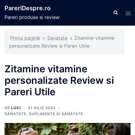
Sari
PareriDespre.ro
la
Caută
Com
Pareri produse si review
conținut
men
Prima pagină
»
Sanatate
»
Zitamine vitamine
personalizate Review si Pareri Utile
Zitamine vitamine
personalizate Review si
Pareri Utile
DE
LUCI
21 IULIE 2023
SANATATE
,
SUPLIMENTE SI SANATATE