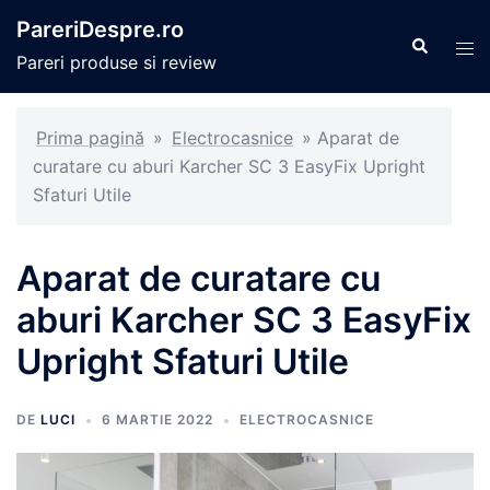
Sari
PareriDespre.ro
la
Caută
Com
Pareri produse si review
conținut
men
Prima pagină
»
Electrocasnice
»
Aparat de
curatare cu aburi Karcher SC 3 EasyFix Upright
Sfaturi Utile
Aparat de curatare cu
aburi Karcher SC 3 EasyFix
Upright Sfaturi Utile
DE
LUCI
6 MARTIE 2022
ELECTROCASNICE