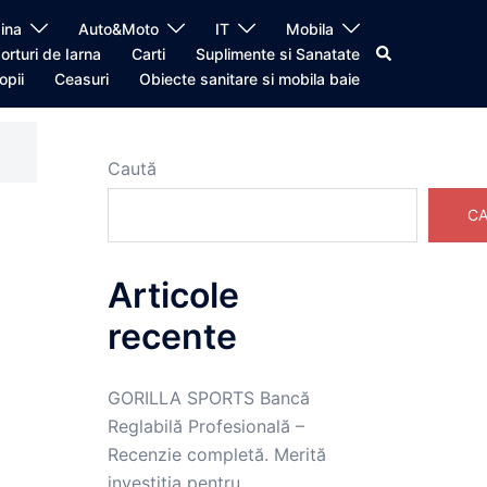
ina
Auto&Moto
IT
Mobila
Caută
orturi de Iarna
Carti
Suplimente si Sanatate
opii
Ceasuri
Obiecte sanitare si mobila baie
Caută
CA
Articole
recente
GORILLA SPORTS Bancă
Reglabilă Profesională –
Recenzie completă. Merită
investiția pentru