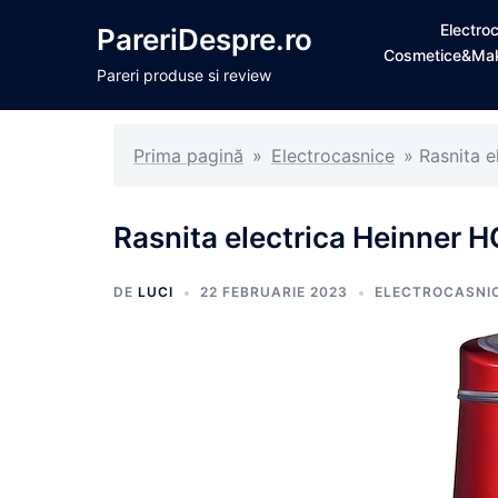
Sari
Electro
PareriDespre.ro
la
Cosmetice&Ma
conținut
Pareri produse si review
Prima pagină
»
Electrocasnice
»
Rasnita e
Rasnita electrica Heinner H
DE
LUCI
22 FEBRUARIE 2023
ELECTROCASNI