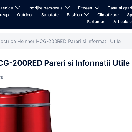
casnice
Ingrijire personala
Fitness
Casa si grad
keup
Outdoor
Sanatate
Fashion
Climatizare
Sp
Parfumuri
Articole c
lectrica Heinner HCG-200RED Pareri si Informatii Utile
CG-200RED Pareri si Informatii Utile
CE