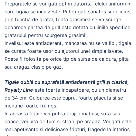
Preparatele se vor gati optim datorita felului uniform in
care tigaia se incalzeste. Puteti gati sanatos si delicios,
prin functia de gratar, toata grasimea se va scurge
deoarece partea de grill este dotata cu liniile specifice
gratarului pentru scurgerea grasimii.
Invelisul este antiaderent, mancarea nu se va lipi, tigaia
se curata foarte usor cu ajutorul unei simple lavete.
Poate fi folosita pe orice tip de sursa de caldura, plita
sau aragaz clasic pe gaz.
Tigaie dublă cu suprafață antiaderentă grill și clasică,
Royalty Line
este foarte incapatoare, cu un diametru
de 34 cm. Culoarea este cupru, foarte placuta si se
mentine foarte frumos.
In aceasta tigaie vei putea praji, innabusi, sota sau
coace, vei uita de fum si stropi pe aragaz. Vei gati cele
mai apetisante si delicioase fripturi, fragede la interios