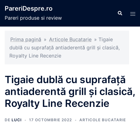
Sari
PareriDespre.ro
la
Caută
Com
Pareri produse si review
conținut
men
Prima pagină
»
Articole Bucatarie
»
Tigaie
dublă cu suprafață antiaderentă grill și clasică,
Royalty Line Recenzie
Tigaie dublă cu suprafață
antiaderentă grill și clasică,
Royalty Line Recenzie
DE
LUCI
17 OCTOMBRIE 2022
ARTICOLE BUCATARIE